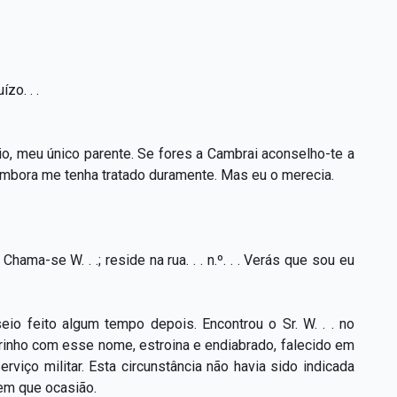
zo. . .
io, meu único parente. Se fores a Cambrai aconselho-te a
 embora me tenha tratado duramente. Mas eu o merecia.
-se W. . .; reside na rua. . . n.º. . . Verás que sou eu
eio feito algum tempo depois. Encontrou o Sr. W. . . no
brinho com esse nome, estroina e endiabrado, falecido em
viço militar. Esta circunstância não havia sido indicada
em que ocasião.