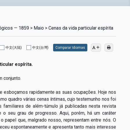
gicos — 1859 > Maio > Cenas da vida particular espírita
中文(大陆)
中文(台灣)
Comparar Idiomas
icular espírita.
 conjunto.
, e esboçamos rapidamente as suas ocupações. Hoje nos
o quadro várias cenas íntimas, cujo testemunho nos foi
familiares de além-túmulo já publicadas nesta revista
e o seu grau de progresso. Aqui, porém, há um caráter
r o papel que, malgrado nosso, representam entre nós. O
ereceu espontaneamente e apresenta tanto mais interesse