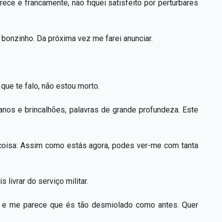
ece e francamente, não fiquei satisfeito por perturbares
e bonzinho. Da próxima vez me farei anunciar.
ue te falo, não estou morto.
anos e brincalhões, palavras de grande profundeza. Este
coisa: Assim como estás agora, podes ver-me com tanta
 livrar do serviço militar.
os e me parece que és tão desmiolado como antes. Quer