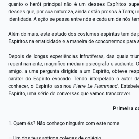
quanto o herói principal não é um desses Espíritos su
desses que, por sua natureza, ainda estão presos à Terra
identidade. A ação se passa entre nós e cada um de nós tem
Além do mais, este estudo dos costumes espíritas tem de p
Espíritos na erraticidade e a maneira de concorrermos para 
Depois de longas experiências infrutíferas, das quais tr
repentinamente, magnífico médium psicógrafo e audiente. O
amigo, a uma pergunta dirigida a um Espírito, obteve res
caráter do Espírito evocado. Tendo interpelado o autor 
conhecer, o Espírito assinou
Pierre Le Flammand
. Estabel
Espírito, uma série de conversas que vamos transcrever.
Primeira c
1. Quem és? Não conheço ninguém com este nome.
— Um dos teus antigos colegas de colégio.