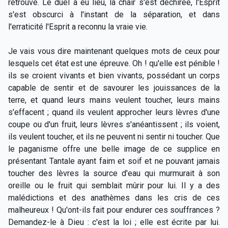
retrouve. Le duel a eu lieu, la chair s'est déchirée, l'Esprit
s'est obscurci à l'instant de la séparation, et dans
l'erraticité l'Esprit a reconnu la vraie vie.
Je vais vous dire maintenant quelques mots de ceux pour
lesquels cet état est une épreuve. Oh ! qu'elle est pénible !
ils se croient vivants et bien vivants, possédant un corps
capable de sentir et de savourer les jouissances de la
terre, et quand leurs mains veulent toucher, leurs mains
s'effacent ; quand ils veulent approcher leurs lèvres d'une
coupe ou d'un fruit, leurs lèvres s'anéantissent ; ils voient,
ils veulent toucher, et ils ne peuvent ni sentir ni toucher. Que
le paganisme offre une belle image de ce supplice en
présentant Tantale ayant faim et soif et ne pouvant jamais
toucher des lèvres la source d'eau qui murmurait à son
oreille ou le fruit qui semblait mûrir pour lui. Il y a des
malédictions et des anathèmes dans les cris de ces
malheureux ! Qu'ont-ils fait pour endurer ces souffrances ?
Demandez-le à Dieu : c'est la loi ; elle est écrite par lui.