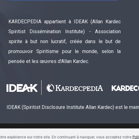
KARDECPEDIA appartient à IDEAK (Allan Kardec
Spiritist Dissémination Institute) - Association
spirite à but non lucratif, créée dans le but de
promouvoir Spiritisme pour le monde, selon la
pensée et les œuvres d'Allan Kardec.
IDEAK (Spiritist Disclosure Institute Allan Kardec) est le ma
ão Espírita Allan Kardec (CNPJ: 28.283.924/0001-61)
otre expérience sur notre site. En continuant à naviguer, vous acceptez notre
Poli
Sala 1704 • Centro • CEP 80240-000 • Curitiba, PR