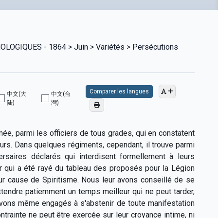
GIQUES - 1864 > Juin > Variétés > Persécutions
Comparer les langues
中文(大
中文(台
陆)
灣)
e, parmi les officiers de tous grades, qui en constatent
eurs. Dans quelques régiments, cependant, il trouve parmi
rsaires déclarés qui interdisent formellement à leurs
r qui a été rayé du tableau des proposés pour la Légion
our cause de Spiritisme. Nous leur avons conseillé de se
ttendre patiemment un temps meilleur qui ne peut tarder,
s avons même engagés à s'abstenir de toute manifestation
ontrainte ne peut être exercée sur leur croyance intime, ni