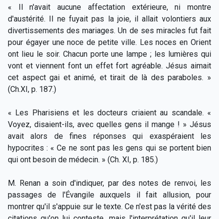
« Il n'avait aucune affectation extérieure, ni montre
d'austérité. Il ne fuyait pas la joie, il allait volontiers aux
divertissements des mariages. Un de ses miracles fut fait
pour égayer une noce de petite ville. Les noces en Orient
ont lieu le soir. Chacun porte une lampe ; les lumières qui
vont et viennent font un effet fort agréable. Jésus aimait
cet aspect gai et animé, et tirait de là des paraboles. »
(Ch.XI, p. 187.)
« Les Pharisiens et les docteurs criaient au scandale. «
Voyez, disaient-ils, avec quelles gens il mange ! » Jésus
avait alors de fines réponses qui exaspéraient les
hypocrites : « Ce ne sont pas les gens qui se portent bien
qui ont besoin de médecin. » (Ch. XI, p. 185.)
M. Renan a soin d'indiquer, par des notes de renvoi, les
passages de l'Évangile auxquels il fait allusion, pour
montrer qu'il s'appuie sur le texte. Ce n'est pas la vérité des
citations qu'on lui conteste, mais l'interprétation qu'il leur