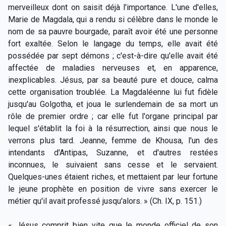
merveilleux dont on saisit déjà l'importance. L'une d'elles,
Marie de Magdala, qui a rendu si célèbre dans le monde le
nom de sa pauvre bourgade, paraît avoir été une personne
fort exaltée. Selon le langage du temps, elle avait été
possédée par sept démons ; c'est-à-dire qu'elle avait été
affectée de maladies nerveuses et, en apparence,
inexplicables. Jésus, par sa beauté pure et douce, calma
cette organisation troublée. La Magdaléenne lui fut fidèle
jusqu'au Golgotha, et joua le surlendemain de sa mort un
rôle de premier ordre ; car elle fut l'organe principal par
lequel s'établit la foi à la résurrection, ainsi que nous le
verrons plus tard. Jeanne, femme de Khousa, l'un des
intendants d'Antipas, Suzanne, et d'autres restées
inconnues, le suivaient sans cesse et le servaient.
Quelques-unes étaient riches, et mettaient par leur fortune
le jeune prophète en position de vivre sans exercer le
métier qu'il avait professé jusqu'alors. » (Ch. IX, p. 151.)
« Jésus comprit bien vite que le monde officiel de son