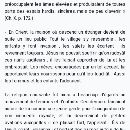
préoccupaient les âmes élevées et produisaient de toutes
parts des essais hardis, sincères, mais de peu d'avenir. »
(Ch. X, p. 172.)
« En Orient, la maison où descend un étranger devient de
suite un lieu public. Tout le village s'y rassemble ; les
enfants y font invasion ; les valets les écartent : ils
reviennent toujours. Jésus ne pouvait souffrir qu'on rudoyât
ces naïfs auditeurs ; il les faisait approcher de lui et les
embrassait. Les mères, encouragées par un tel accueil, lui
apportaient leurs nourrissons pour qu'il les touchât… Aussi
les femmes et les enfants l'adoraient…
La religion naissante fut ainsi à beaucoup d'égards un
mouvement de femmes et d'enfants. Ces derniers faisaient
autour de lui comme une jeune garde pour l'inauguration de
son innocente royauté, et lui décernaient de petites
ovations auxquelles il se plaisait fort, l'appelant : fils de
David, criant : Hosanna ! et portant des palmes autour de lui.