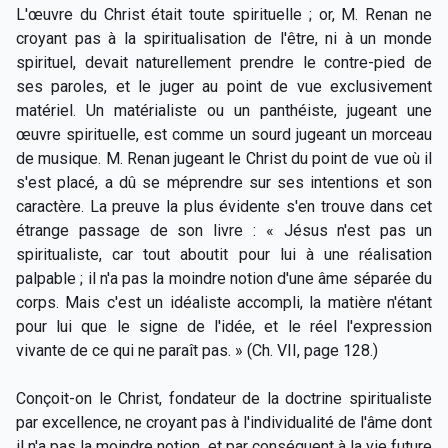
L'œuvre du Christ était toute spirituelle ; or, M. Renan ne
croyant pas à la spiritualisation de l'être, ni à un monde
spirituel, devait naturellement prendre le contre-pied de
ses paroles, et le juger au point de vue exclusivement
matériel. Un matérialiste ou un panthéiste, jugeant une
œuvre spirituelle, est comme un sourd jugeant un morceau
de musique. M. Renan jugeant le Christ du point de vue où il
s'est placé, a dû se méprendre sur ses intentions et son
caractère. La preuve la plus évidente s'en trouve dans cet
étrange passage de son livre : « Jésus n'est pas un
spiritualiste, car tout aboutit pour lui à une réalisation
palpable ; il n'a pas la moindre notion d'une âme séparée du
corps. Mais c'est un idéaliste accompli, la matière n'étant
pour lui que le signe de l'idée, et le réel l'expression
vivante de ce qui ne paraît pas. » (Ch. VII, page 128.)
Conçoit-on le Christ, fondateur de la doctrine spiritualiste
par excellence, ne croyant pas à l'individualité de l'âme dont
il n'a pas la moindre notion, et par conséquent à la vie future