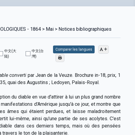
GIQUES - 1864 > Mai > Notices bibliographiques
Comparer les langues
中文(大
中文(台
陆)
灣)
iable converti
par Jean de la Veuze. Brochure in-18, prix, 1
Ce, 35, quai des Augustins ; Ledoyen, Palais-Royal.
ption du diable en vue d'attirer à lui un plus grand nombre
manifestations d'Amérique jusqu'à ce jour, et montre que
 les âmes qui étaient perdues, et laisse maladroitement
ertit lui-même, ainsi qu'une partie de ses acolytes. C'est
 au diable dans ces derniers temps, mais où des pensées
travers le ton de la plaisanterie.