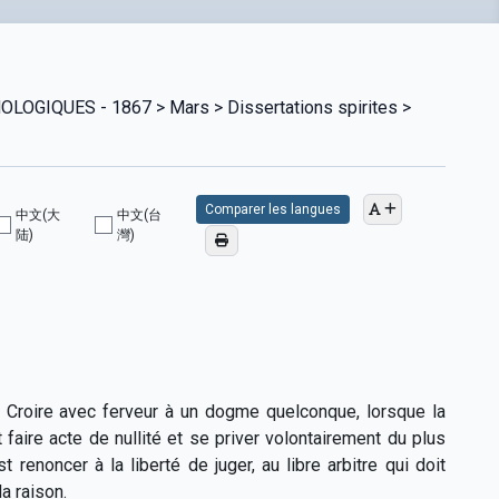
GIQUES - 1867 > Mars > Dissertations spirites >
Comparer les langues
中文(大
中文(台
陆)
灣)
! Croire avec ferveur à un dogme quelconque, lorsque la
faire acte de nullité et se priver volontairement du plus
 renoncer à la liberté de juger, au libre arbitre qui doit
a raison.