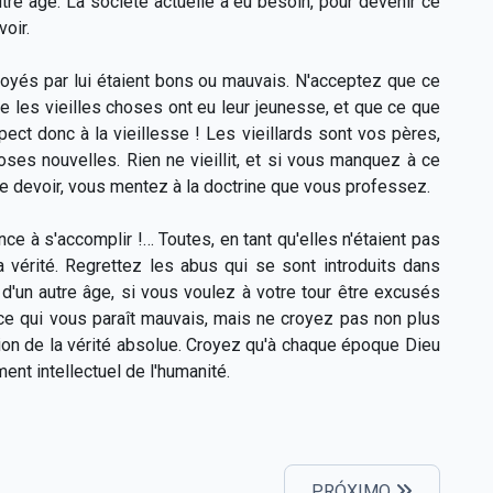
utre âge. La société actuelle a eu besoin, pour devenir ce
voir.
loyés par lui étaient bons ou mauvais. N'acceptez que ce
e les vieilles choses ont eu leur jeunesse, et que ce que
ect donc à la vieillesse ! Les vieillards sont vos pères,
ses nouvelles. Rien ne vieillit, et si vous manquez à ce
re devoir, vous mentez à la doctrine que vous professez.
e à s'accomplir !… Toutes, en tant qu'elles n'étaient pas
a vérité. Regrettez les abus qui se sont introduits dans
d'un autre âge, si vous voulez à votre tour être excusés
 ce qui vous paraît mauvais, mais ne croyez pas non plus
sion de la vérité absolue. Croyez qu'à chaque époque Dieu
nt intellectuel de l'humanité.
PRÓXIMO