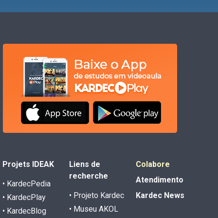
Projets IDEAK
Liens de
Colabore
recherche
Atendimento
• KardecPedia
• Projeto Kardec
Kardec News
• KardecPlay
• Museu AKOL
• KardecBlog