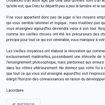
croyances d'un autre âge, par cela seul qu'elles sont d'un a
qu'elle est, que Dieu lui départît peu à peu la lumière et le sa
Il ne vous appartient donc pas de juger si les moyens emp
qui vous semble rationnel et logique ; mais n'oubliez pas qu
vous enseignez aujourd'hui deviendra vieux à son tour. Resp
comme les vieilles choses ont été les précurseurs des cho
principe pour tout ce qui est vénérable, vous manquez à vot
Les vieilles croyances ont élaboré la rénovation qui commenc
exclusivement matérielles, possédaient une étincelle de l
l'enseignement philosophique, mais pardonnez aux erreurs 
dans les vôtres ultérieurement. Ne donnez pas votre foi à
que tout ce qui vous est enseigné aujourd'hui soit l'expres
élargit l'horizon des connaissances en raison du développeme
Lacordaire.
ANTERIOR