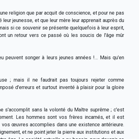
ne religion que par acquit de conscience, et pour ne pas
é leur jeunesse, et que leur mère leur apprenait auprès du
 mais si ce souvenir se présente quelquefois à leur esprit,
font un retour vers ce passé où les soucis de l'âge mûr
peu peuvent songer à leurs jeunes années !… Mais qu'en
use ; mais il ne faudrait pas toujours rejeter comme
osé d'erreurs et surtout inventé à plaisir pour la gloire
e s'accomplit sans la volonté du Maître suprême ; c'est
gement. Les hommes sont vos frères incarnés, et il est
 vos œuvres accomplies dans une existence antérieure.
nement, et ne point jeter la pierre aux institutions et aux