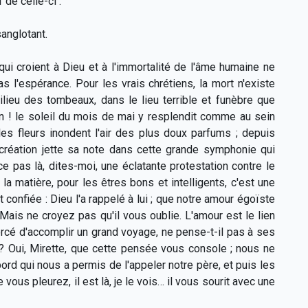
 de celle-ci :
sanglotant.
qui croient à Dieu et à l'immortalité de l'âme humaine ne
 l'espérance. Pour les vrais chrétiens, la mort n'existe
ieu des tombeaux, dans le lieu terrible et funèbre que
en ! le soleil du mois de mai y resplendit comme au sein
es fleurs inondent l'air des plus doux parfums ; depuis
a création jette sa note dans cette grande symphonie qui
e pas là, dites-moi, une éclatante protestation contre le
la matière, pour les êtres bons et intelligents, c'est une
t confiée : Dieu l'a rappelé à lui ; que notre amour égoïste
Mais ne croyez pas qu'il vous oublie. L'amour est le lien
orcé d'accomplir un grand voyage, ne pense-t-il pas à ses
r ? Oui, Mirette, que cette pensée vous console ; nous ne
rd qui nous a permis de l'appeler notre père, et puis les
vous pleurez, il est là, je le vois… il vous sourit avec une