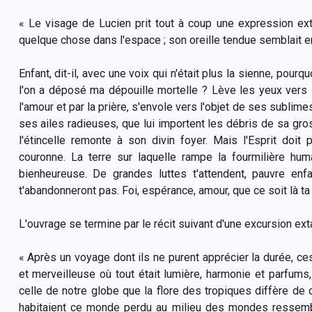
« Le visage de Lucien prit tout à coup une expression extat
quelque chose dans l'espace ; son oreille tendue semblait 
Enfant, dit-il, avec une voix qui n'était plus la sienne, pourq
l'on a déposé ma dépouille mortelle ?
Lève les yeux vers le
l'amour et par la prière, s'envole vers l'objet de ses sublime
ses ailes radieuses, que lui importent les débris de sa gro
l'étincelle remonte à son divin foyer. Mais l'Esprit doi
couronne. La terre sur laquelle rampe la fourmilière hum
bienheureuse. De grandes luttes t'attendent, pauvre enf
t'abandonneront pas. Foi, espérance, amour, que ce soit là ta
L'ouvrage se termine par le récit suivant d'une excursion ex
« Après un voyage dont ils ne purent apprécier la durée, ce
et merveilleuse où tout était lumière, harmonie et parfums, o
celle de notre globe que la flore des tropiques diffère de 
habitaient ce monde perdu au milieu des mondes ressembl