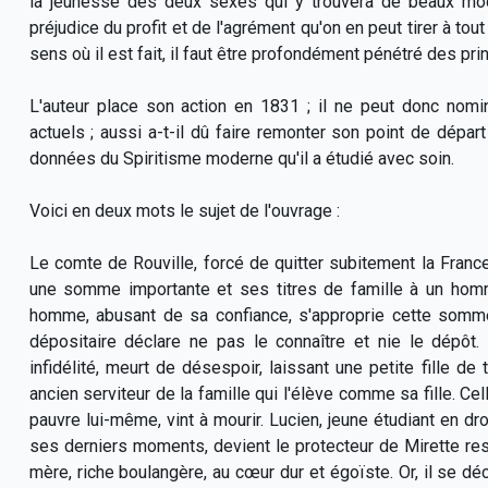
la jeunesse des deux sexes qui y trouvera de beaux modè
préjudice du profit et de l'agrément qu'on en peut tirer à tou
sens où il est fait, il faut être profondément pénétré des pri
L'auteur place son action en 1831 ; il ne peut donc nomi
actuels ; aussi a-t-il dû faire remonter son point de dép
données du Spiritisme moderne qu'il a étudié avec soin.
Voici en deux mots le sujet de l'ouvrage :
Le comte de Rouville, forcé de quitter subitement la France p
une somme importante et ses titres de famille à un homme
homme, abusant de sa confiance, s'approprie cette somme a
dépositaire déclare ne pas le connaître et nie le dépôt
infidélité, meurt de désespoir, laissant une petite fille de
ancien serviteur de la famille qui l'élève comme sa fille. Ce
pauvre lui-même, vint à mourir. Lucien, jeune étudiant en droi
ses derniers moments, devient le protecteur de Mirette rest
mère, riche boulangère, au cœur dur et égoïste. Or, il se déc