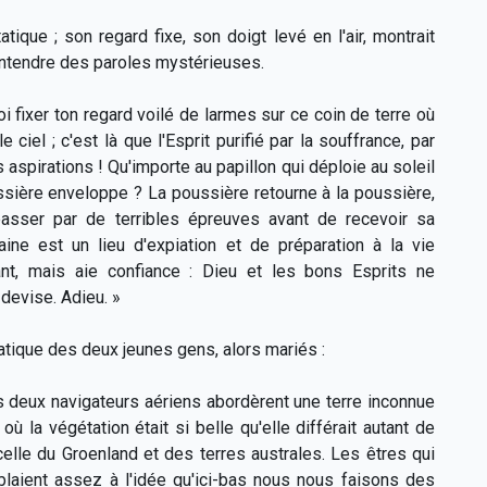
ique ; son regard fixe, son doigt levé en l'air, montrait
entendre des paroles mystérieuses.
uoi fixer ton regard voilé de larmes sur ce coin de terre où
 ciel ; c'est là que l'Esprit purifié par la souffrance, par
s aspirations !
Qu'importe au papillon qui déploie au soleil
ssière enveloppe ? La poussière retourne à la poussière,
t passer par de terribles épreuves avant de recevoir sa
aine est un lieu d'expiation et de préparation à la vie
ant, mais aie confiance : Dieu et les bons Esprits ne
 devise. Adieu. »
tatique des deux jeunes gens, alors mariés :
s deux navigateurs aériens abordèrent une terre inconnue
ù la végétation était si belle qu'elle différait autant de
celle du Groenland et des terres australes. Les êtres qui
aient assez à l'idée qu'ici-bas nous nous faisons des