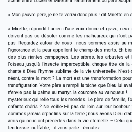
scène entre Lucien et Mirette à l'enterrement du père adoptif
« Mon pauvre père, je ne te verrai donc plus ! dit Mirette en 
« Mirette, répondit Lucien d'une voix douce et grave, ceux 
doivent pas se désoler comme les malheureux qui n'ont pas
pas. Regardez autour de nous : nous sommes assis au mil
l'ignorance et la peur appellent le champ des morts. Eh bi
des plus riantes campagnes. Les arbres, les arbustes et l
l'oiseau jusqu'à l'insecte imperceptible, chaque être de l
chante à Dieu l'hymne sublime de la vie universelle. N'est-c
néant, contre la mort ? La mort est une transformation pour 
transfiguration. Votre père a rempli la tâche que Dieu lui avai
n'envie pas la palme au martyr, la couronne au vainqueur !… 
mystérieux qui relie tous les mondes. Le père de famille, f
enfants chéris ? Ne veille-t-il pas de loin sur leur bonheu
sommes jamais orphelins sur la terre ; nous avons Dieu d'abo
amis qui nous ont précédés dans la vie éternelle. – Celui que 
tendresse ineffable,… il vous parle… écoutez…