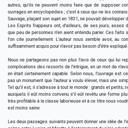
autres, qu'ils ne peuvent moins faire que de supposer co
ouvrages en encyclopédies ; c'est à ceux qui ne les connaiss
Sauvage, plaçant son sujet en 1831, ne pouvait développer de
Les Esprits frappeurs ont, d'ailleurs, de ses jours, assez
que peu de personnes n'en aient entendu parler. Ces faits s
l'on cite journellement. L'auteur nous semble avoir, au c
suffisamment acquis pour n'avoir pas besoin d'être expliqué.
Nous ne partageons pas non plus l'avis de ceux qui lui rep
complications des ressorts de l'intrigue, en un mot de n'avoir
en était certainement capable. Selon nous, l'ouvrage est ce 
pas un monument que l'auteur a voulu élever, mais une sim
Tel qu'il est, il s'adresse à tout le monde : grands et petits,
auxquels il eût moins convenu s'il eût revêtu une forme p
très profitable à la classe laborieuse et à ce titre nous voudri
est moins saine.
Les deux passages suivants peuvent donner une idée de l'es