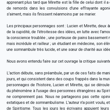
apprenant plus tard que Mirette est la fille de celui dont il 
de remords dans les convulsions d'une effrayante agon
s'aiment, mais ils finissent néanmoins par se marier.
Les principaux personnages sont : Lucien et Mirette, deux âm
de la cupidité, de l'étroitesse des idées, en lutte avec l'amo
la conscience troublée ; une porteuse de pains bassement 
mais incrédule et railleur ; un étudiant en médecine, son élè
une somnambule très lucide, et une sœur de charité aux idé
Nous avons entendu faire sur cet ouvrage la critique suivante
L'action débute, sans préambule, par un de ces faits de m
jours, et qui consistent dans des coups frappés dans la mura
personnages de l'histoire, Lucien et Mirette, qui se déroule 
du phénomène à l'usage des personnes étrangères au Spiritis
ne comprennent pas. Nous ne partageons pas cette opinion
extatiques et de somnambulisme. L'auteur n'a point voulu, et 
de Spiritisme. Tous les jours les écrivains appuient leurs