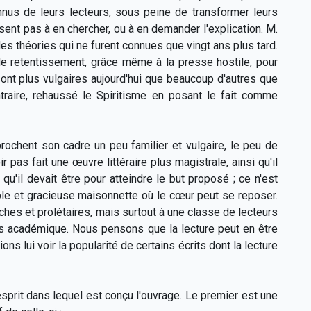
nnus de leurs lecteurs, sous peine de transformer leurs
ent pas à en chercher, ou à en demander l'explication. M.
s théories qui ne furent connues que vingt ans plus tard.
 de retentissement, grâce même à la presse hostile, pour
ont plus vulgaires aujourd'hui que beaucoup d'autres que
ontraire, rehaussé le Spiritisme en posant le fait comme
rochent son cadre un peu familier et vulgaire, le peu de
 pas fait une œuvre littéraire plus magistrale, ainsi qu'il
qu'il devait être pour atteindre le but proposé ; ce n'est
ple et gracieuse maisonnette où le cœur peut se reposer.
 riches et prolétaires, mais surtout à une classe de lecteurs
lus académique.
Nous pensons que la lecture peut en être
ons lui voir la popularité de certains écrits dont la lecture
prit dans lequel est conçu l'ouvrage. Le premier est une