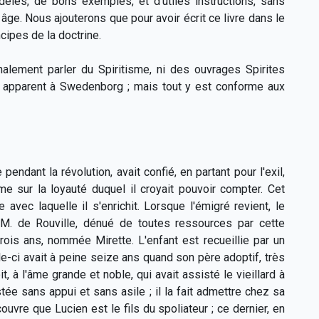
les, de bons exemples, et d'utiles instructions, sans
t âge. Nous ajouterons que pour avoir écrit ce livre dans le
ncipes de la doctrine.
nalement parler du Spiritisme, ni des ouvrages Spirites
art apparent à Swedenborg ; mais tout y est conforme aux
endant la révolution, avait confié, en partant pour l'exil,
 sur la loyauté duquel il croyait pouvoir compter. Cet
vec laquelle il s'enrichit. Lorsque l'émigré revient, le
. M. de Rouville, dénué de toutes ressources par cette
 trois ans, nommée Mirette. L'enfant est recueillie par un
lle-ci avait à peine seize ans quand son père adoptif, très
t, à l'âme grande et noble, qui avait assisté le vieillard à
ée sans appui et sans asile ; il la fait admettre chez sa
ouvre que Lucien est le fils du spoliateur ; ce dernier, en