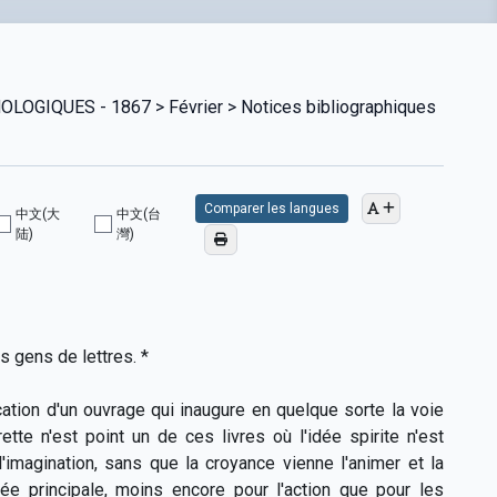
GIQUES - 1867 > Février > Notices bibliographiques
Comparer les langues
中文(大
中文(台
陆)
灣)
s gens de lettres
. *
cation d'un ouvrage qui inaugure en quelque sorte la voie
rette n'est point un de ces livres où l'idée spirite n'est
'imagination, sans que la croyance vienne l'animer et la
ée principale, moins encore pour l'action que pour les