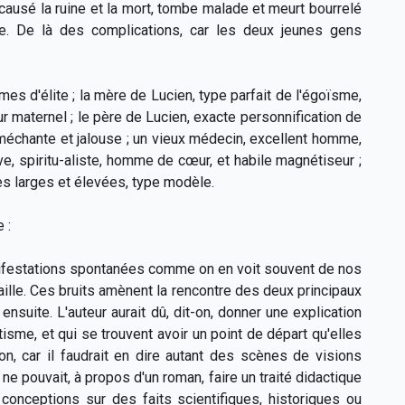
a causé la ruine et la mort, tombe malade et meurt bourrelé
ie.
De là des complications, car les deux jeunes gens
es d'élite ; la mère de Lucien, type parfait de l'égoïsme,
ur maternel ; le père de Lucien, exacte personnification de
méchante et jalouse ; un vieux médecin, excellent homme,
ve, spiritu-aliste, homme de cœur, et habile magnétiseur ;
es larges et élevées, type modèle.
 :
anifestations spontanées comme on en voit souvent de nos
ille. Ces bruits amènent la rencontre des deux principaux
ensuite. L'auteur aurait dû, dit-on, donner une explication
me, et qui se trouvent avoir un point de départ qu'elles
, car il faudrait en dire autant des scènes de visions
ne pouvait, à propos d'un roman, faire un traité didactique
 conceptions sur des faits scientifiques, historiques ou