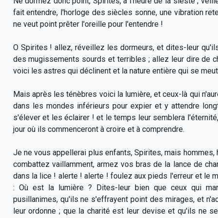
Ne dormez donc point, Spirites, à l'heure de la sieste ; veillez
fait entendre, l'horloge des siècles sonne, une vibration rete
ne veut point prêter l'oreille pour l'entendre !
O Spirites ! allez, réveillez les dormeurs, et dites-leur qu'i
des mugissements sourds et terribles ; allez leur dire de choi
voici les astres qui déclinent et la nature entière qui se meut
Mais après les ténèbres voici la lumière, et ceux-là qui n'aur
dans les mondes inférieurs pour expier et y attendre lon
s'élever et les éclairer ! et le temps leur semblera l'éternité,
jour où ils commenceront à croire et à comprendre.
Je ne vous appellerai plus enfants, Spirites, mais hommes, 
combattez vaillamment, armez vos bras de la lance de chari
dans la lice ! alerte ! alerte ! foulez aux pieds l'erreur et
: Où est la lumière ? Dites-leur bien que ceux qui mar
pusillanimes, qu'ils ne s'effrayent point des mirages, et n'
leur ordonne ; que la charité est leur devise et qu'ils ne s