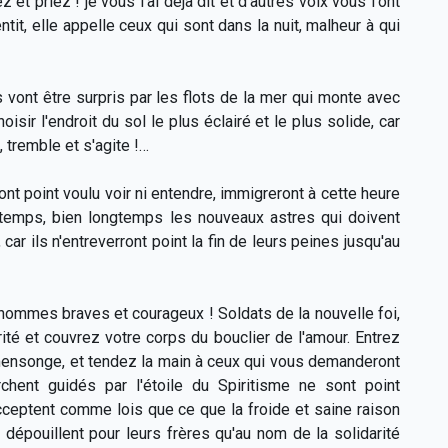
 et priez ! je vous l'ai déjà dit et d'autres voix vous l'ont
ntit, elle appelle ceux qui sont dans la nuit, malheur à qui
ls vont être surpris par les flots de la mer qui monte avec
sir l'endroit du sol le plus éclairé et le plus solide, car
, tremble et s'agite !…
ont point voulu voir ni entendre, immigreront à cette heure
gtemps, bien longtemps les nouveaux astres qui doivent
 car ils n'entreverront point la fin de leurs peines jusqu'au
hommes braves et courageux ! Soldats de la nouvelle foi,
té et couvrez votre corps du bouclier de l'amour. Entrez
 le mensonge, et tendez la main à ceux qui vous demanderont
chent guidés par l'étoile du Spiritisme ne sont point
acceptent comme lois que ce que la froide et saine raison
e dépouillent pour leurs frères qu'au nom de la solidarité