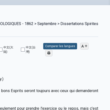
GIQUES - 1862 > Septembre > Dissertations Spirites
Comparer les langues
中文(大
中文(台
陆)
灣)
y.)
 bons Esprits seront toujours avec ceux qui demanderont
seulement pour prendre l'exercice ou le repos, mais c'est