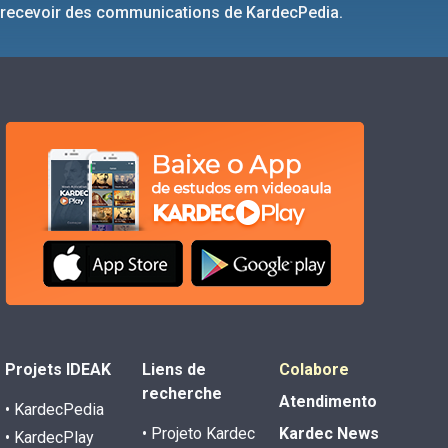
 recevoir des communications de KardecPedia.
Projets IDEAK
Liens de
Colabore
recherche
Atendimento
• KardecPedia
• Projeto Kardec
Kardec News
• KardecPlay