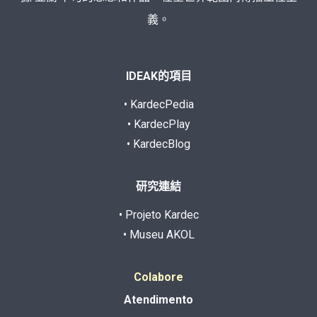
義。
IDEAK的項目
• KardecPedia
• KardecPlay
• KardecBlog
研究連結
• Projeto Kardec
• Museu AKOL
Colabore
Atendimento