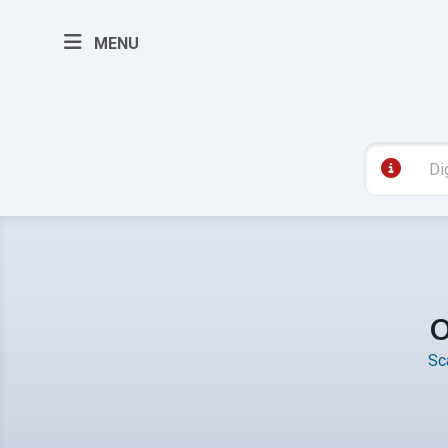
MENU
O
Sca