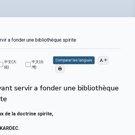
ir a fonder une bibliothèque spirite
Comparer les langues
中文(大
中文(台
陆)
灣)
ant servir a fonder une bibliothèque
ite
 de la doctrine spirite,
 KARDEC.