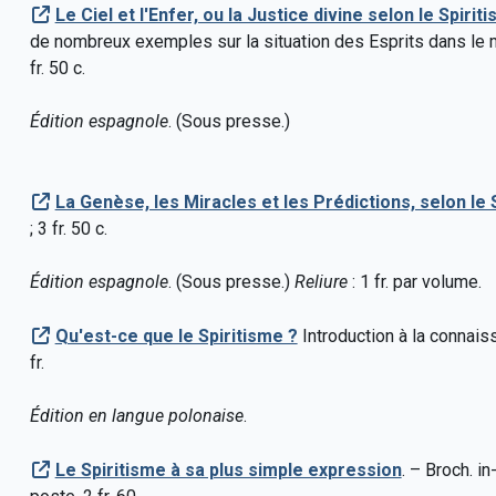
Le Ciel et l'Enfer, ou la Justice divine selon le Spirit
de nombreux exemples sur la situation des Esprits dans le mond
fr. 50 c.
Édition espagnole
. (Sous presse.)
La Genèse, les Miracles et les Prédictions, selon le 
; 3 fr. 50 c.
Édition espagnole
. (Sous presse.)
Reliure
: 1 fr. par volume.
Qu'est-ce que le Spiritisme ?
Introduction à la connaiss
fr.
Édition en langue polonaise
.
Le Spiritisme à sa plus simple expression
. – Broch. in