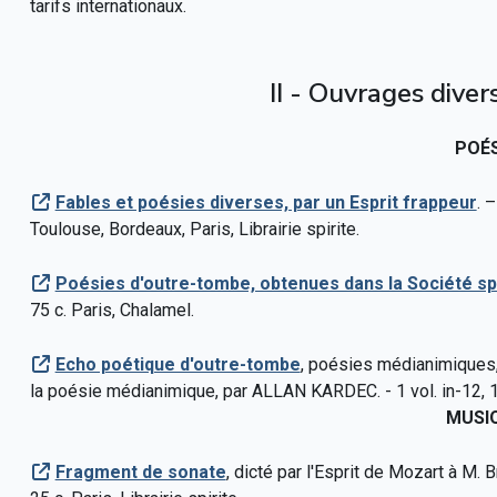
tarifs internationaux.
II - Ouvrages divers
POÉS
Fables et poésies diverses, par un Esprit frappeur
. –
Toulouse, Bordeaux, Paris, Librairie spirite.
Poésies d'outre-tombe, obtenues dans la Société sp
75 c. Paris, Chalamel.
Echo poétique d'outre-tombe
, poésies médianimiques,
la poésie médianimique, par ALLAN KARDEC. - 1 vol. in-12, 1 fr. 
MUSI
Fragment de sonate
, dicté par l'Esprit de Mozart à M. Br