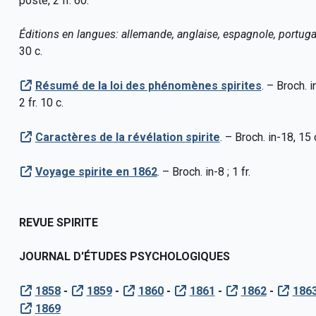
poste, 2 fr. 60.
Éditions en langues: allemande, anglaise, espagnole, portugai
30 c.
Résumé de la loi des phénomènes spirites
. – Broch. i
2 fr. 10 c.
Caractères de la révélation spirite
. – Broch. in-18, 15 c
Voyage spirite en 1862
. – Broch. in-8 ; 1 fr.
REVUE SPIRITE
JOURNAL D'ÉTUDES PSYCHOLOGIQUES
1858
-
1859
-
1860
-
1861
-
1862
-
186
1869