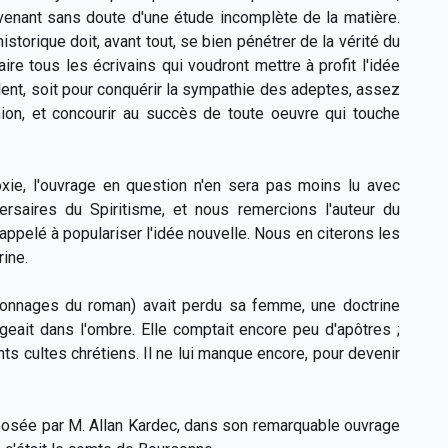
enant sans doute d'une étude incomplète de la matière.
istorique doit, avant tout, se bien pénétrer de la vérité du
faire tous les écrivains qui voudront mettre à profit l'idée
arlent, soit pour conquérir la sympathie des adeptes, assez
nion, et concourir au succès de toute oeuvre qui touche
oxie, l'ouvrage en question n'en sera pas moins lu avec
rsaires du Spiritisme, et nous remercions l'auteur du
appelé à populariser l'idée nouvelle. Nous en citerons les
ine.
sonnages du roman) avait perdu sa femme, une doctrine
eait dans l'ombre. Elle comptait encore peu d'apôtres ;
nts cultes chrétiens. Il ne lui manque encore, pour devenir
xposée par M. Allan Kardec, dans son remarquable ouvrage