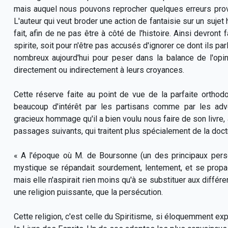
mais auquel nous pouvons reprocher quelques erreurs prov
L'auteur qui veut broder une action de fantaisie sur un sujet h
fait, afin de ne pas être à côté de l'histoire. Ainsi devront 
spirite, soit pour n'être pas accusés d'ignorer ce dont ils p
nombreux aujourd'hui pour peser dans la balance de l'opi
directement ou indirectement à leurs croyances.
Cette réserve faite au point de vue de la parfaite orthod
beaucoup d'intérêt par les partisans comme par les adve
gracieux hommage qu'il a bien voulu nous faire de son livre, 
passages suivants, qui traitent plus spécialement de la doctr
« A l'époque où M. de Boursonne (un des principaux per
mystique se répandait sourdement, lentement, et se propag
mais elle n'aspirait rien moins qu'à se substituer aux différe
une religion puissante, que la persécution.
Cette religion, c'est celle du Spiritisme, si éloquemment e