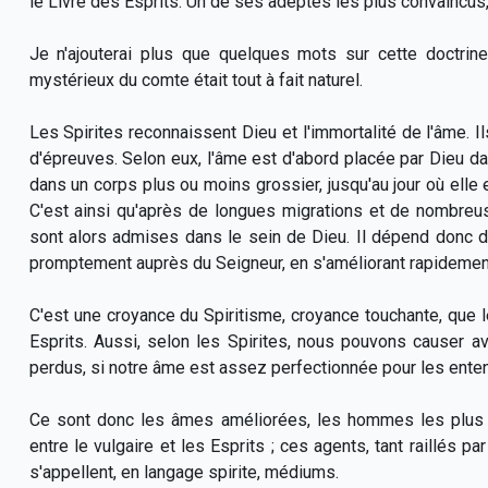
le Livre des Esprits. Un de ses adeptes les plus convaincus,
Je n'ajouterai plus que quelques mots sur cette doctrin
mystérieux du comte était tout à fait naturel.
Les Spirites reconnaissent Dieu et l'immortalité de l'âme. Ils
d'épreuves. Selon eux, l'âme est d'abord placée par Dieu dan
dans un corps plus ou moins grossier, jusqu'au jour où ell
C'est ainsi qu'après de longues migrations et de nombreus
sont alors admises dans le sein de Dieu. Il dépend donc d
promptement auprès du Seigneur, en s'améliorant rapidemen
C'est une croyance du Spiritisme, croyance touchante, que l
Esprits. Aussi, selon les Spirites, nous pouvons causer
perdus, si notre âme est assez perfectionnée pour les entend
Ce sont donc les âmes améliorées, les hommes les plus pa
entre le vulgaire et les Esprits ; ces agents, tant raillés p
s'appellent, en langage spirite, médiums.