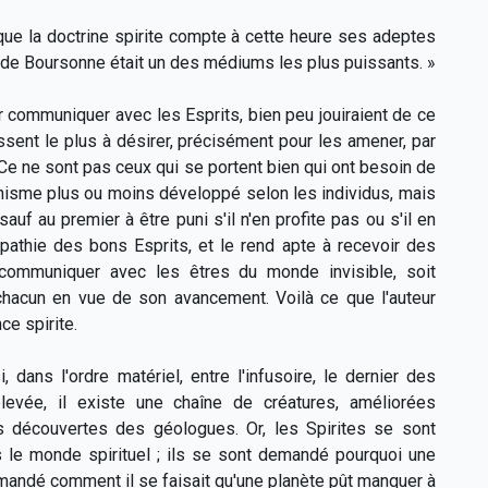
que la doctrine spirite compte à cette heure ses adeptes
te de Boursonne était un des médiums les plus puissants. »
pour communiquer avec les Esprits, bien peu jouiraient de ce
sent le plus à désirer, précisément pour les amener, par
« Ce ne sont pas ceux qui se portent bien qui ont besoin de
anisme plus ou moins développé selon les individus, mais
uf au premier à être puni s'il n'en profite pas ou s'il en
pathie des bons Esprits, et le rend apte à recevoir des
e communiquer avec les êtres du monde invisible, soit
 chacun en vue de son avancement. Voilà ce que l'auteur
ce spirite.
dans l'ordre matériel, entre l'infusoire, le dernier des
levée, il existe une chaîne de créatures, améliorées
découvertes des géologues. Or, les Spirites se sont
 le monde spirituel ; ils se sont demandé pourquoi une
mandé comment il se faisait qu'une planète pût manquer à