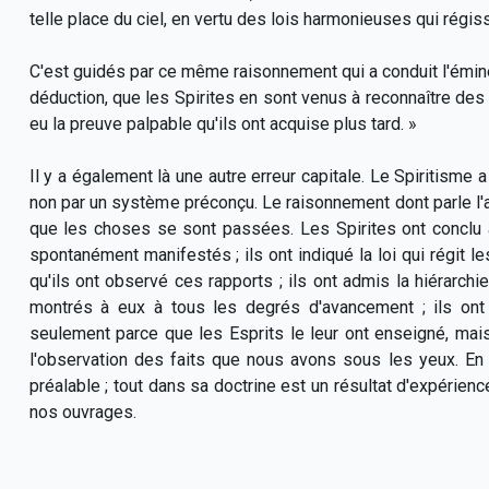
telle place du ciel, en vertu des lois harmonieuses qui rég
C'est guidés par ce même raisonnement qui a conduit l'émine
déduction, que les Spirites en sont venus à reconnaître des 
eu la preuve palpable qu'ils ont acquise plus tard. »
Il y a également là une autre erreur capitale. Le Spiritisme a
non par un système préconçu. Le raisonnement dont parle l'aut
que les choses se sont passées. Les Spirites ont conclu à
spontanément manifestés ; ils ont indiqué la loi qui régit l
qu'ils ont observé ces rapports ; ils ont admis la hiérarch
montrés à eux à tous les degrés d'avancement ; ils ont 
seulement parce que les Esprits le leur ont enseigné, mai
l'observation des faits que nous avons sous les yeux. En 
préalable ; tout dans sa doctrine est un résultat d'expérien
nos ouvrages.