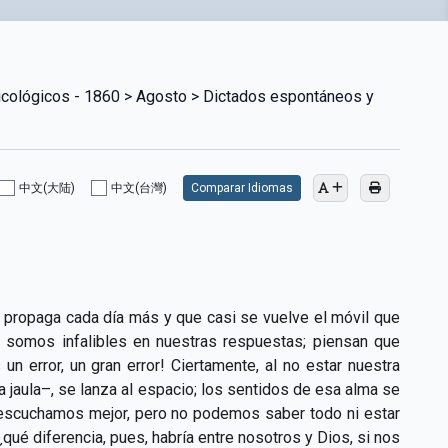
sicológicos - 1860 > Agosto > Dictados espontáneos y
中文(大陆)
中文(台灣)
Comparar Idiomas
e propaga cada día más y que casi se vuelve el móvil que
e somos infalibles en nuestras respuestas; piensan que
n error, un gran error! Ciertamente, al no estar nuestra
 jaula–, se lanza al espacio; los sentidos de esa alma se
escuchamos mejor, pero no podemos saber todo ni estar
qué diferencia, pues, habría entre nosotros y Dios, si nos