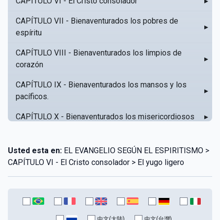
CAPÍTULO VI - El Cristo consolador
▸
CAPÍTULO VII - Bienaventurados los pobres de
▸
espíritu
CAPÍTULO VIII - Bienaventurados los limpios de
▸
corazón
CAPÍTULO IX - Bienaventurados los mansos y los
▸
pacíficos.
CAPÍTULO X - Bienaventurados los misericordiosos
▸
CAPÍTULO XI - Amar al prójimo como a sí mismo
▸
Usted esta en:
EL EVANGELIO SEGÚN EL ESPIRITISMO >
CAPÍTULO XII - Amad a vuestros enemigos
▸
CAPÍTULO VI - El Cristo consolador > El yugo ligero
CAPÍTULO XIII - No sepa tu izquierda lo que hace tu
▸
derecha
CAPÍTULO XIV - Honra a tu padre y a tu madre
▸
中文(大陆)
中文(台灣)