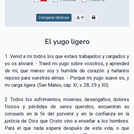
CAPÍTULO XV - Sin caridad no hay salvación
▸
CAPÍTULO XVI - No se puede servir a Dios y a las
Comparar Idiomas
▸
riquezas
CAPÍTULO XVII - Sed perfectos
▸
El yugo ligero
CAPÍTULO XVIII - Muchos son los llamados y pocos
▸
1. Venid a mí todos los que estais trabajados y cargados y
los escogidos
yo os aliviaré. - Traed mi yugo sobre vosotros, y aprended
CAPÍTULO XIX - La fe transporta las montañas
▸
de mí, que manso soy y humilde de corazón: y hallaréis
reposo para vuestras almas. - Porque mi yugo suave es, y
CAPÍTULO XX - Los obreros de la última hora
▸
mi carga ligera. (San Mateo, cap. XI, v. 28, 29 y 30).
CAPÍTULO XXI - Habrá falsos Cristos y falsos
▸
2. Todos los sufrimientos, miserias, desengaños, dolores
profetas
físicos y pérdidas de seres queridos, encuentran su
CAPÍTULO XXII - No separéis lo que Dios ha unido
▸
consuelo en la fe del porvenir y en la confianza en la
justicia de Dios que Cristo vino a enseñar a los hombres.
CAPÍTULO XXIII - Moral extraña
▸
Para el que nada espera después de esta vida, o que