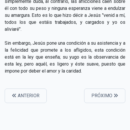
simplemente duda, al contrario, las aflicciones caen sobre
CAPÍTULO XXIV - No pongáis la lámpara debajo del
▸
él con todo su peso y ninguna esperanza viene a endulzar
celemín
su amargura. Esto es lo que hizo décir a Jesús "venid a mí,
todos los que estáis trabajados, y cargados y yo os
CAPÍTULO XXV - Buscad y encontraréis
▸
aliviaré".
CAPÍTULO XXVI - Dad gratuitamente lo que recibís
▸
gratuitamente
Sin embargo, Jesús pone una condición a su asistencia y a
la felicidad que promete a los afligidos, esta condición
CAPÍTULO XXVII - Pedid y se os dará
▸
está en la ley que enseña; su yugo es la observancia de
esta ley, pero aquél, es ligero y éste suave, puesto que
CAPÍTULO XXVIII - Colección de oraciones
▸
impone por deber el amor y la caridad.
espiritistas
ANTERIOR
PRÓXIMO